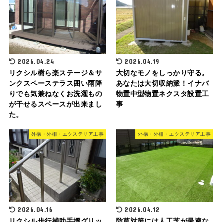
2026.04.24
2026.04.19
リクシル樹ら楽ステージ＆サ
大切なモノをしっかり守る。
ンクスペーステラス囲い雨降
あなたは大切収納派！イナバ
りでも気兼ねなくお洗濯もの
物置中型物置ネクスタ設置工
が干せるスペースが出来まし
事
た。
外構・外柵・エクステリア工事
外構・外柵・エクステリア工事
2026.04.16
2026.04.12
リクシル歩行補助手摺グリッ
防草対策には人工芝が最適な