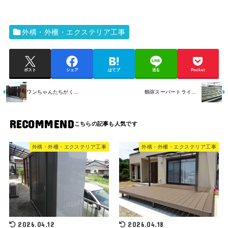
外構・外柵・エクステリア工事
ポスト
シェア
はてブ
送る
Pocket
ワンちゃんたちがくつろぎ、楽しむお庭になりました。新築外構工事【豊橋市】
鶴弥スーパートライ平板陶器瓦屋根葺替工事：スタンダードカラーは屋根をおおらかに強調します。
RECOMMEND
外構・外柵・エクステリア工事
外構・外柵・エクステリア工事
2026.04.12
2026.04.18