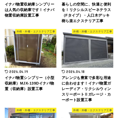
イナバ物置収納庫シンプリー
暮らしの空間に、快適と便利
は人気の収納庫です！イナバ
を！リクシルスピーネテラス
物置収納庫設置工事
（Fタイプ）・人口木デッキ
樹ら楽エクステリア工事
外構・外柵・エクステリア工事
外構・外柵・エクステリア工事
2026.04.19
2026.04.18
イナバ物置シンプリー（小型
アレンジも豊富で多彩な用途
収納庫）MJX-139Dイナバ物
に合わせます！イナバ物置ガ
置（収納庫）設置工事
レーディア・リクシルウィン
スリーポートⅡガレージ・カ
ーポート設置工事
外構・外柵・エクステリア工事
外構・外柵・エクステリア工事